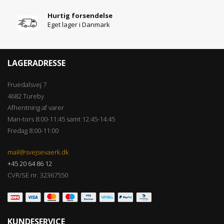
Hurtig forsendelse
Eget lager i Danmark
LAGERADRESSE
Fruedalsvej 7
4682 Tureby
Afhentning af varer
Man-tors 8:00-11:45 samt 12:45-14:45
Fredag 8:00-11:00
mail@svejsevaerk.dk
+45 20 64 86 12
CVR/SE nr. 32367550
KUNDESERVICE