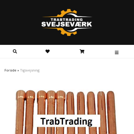
Forside
»
Tigsvejsning