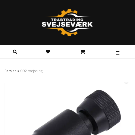
Forside
»
CO2 svejsning