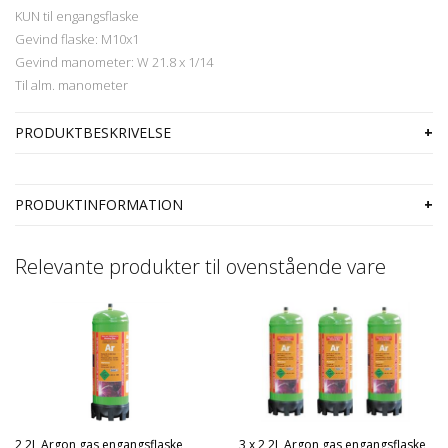
KUN til engangsflaske
Gevind flaske: M10x1
Gevind manometer: W 21.8 x 1/14
Til alm. manometer
PRODUKTBESKRIVELSE
PRODUKTINFORMATION
Relevante produkter til ovenstående vare
2,2L Argon gas engangsflaske
3 x 2,2L Argon gas engangsflaske