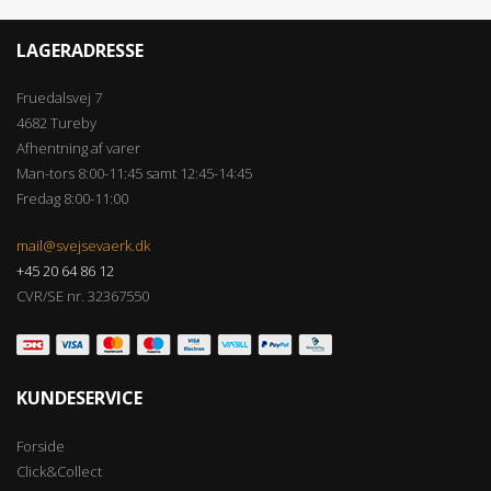
LAGERADRESSE
Fruedalsvej 7
4682 Tureby
Afhentning af varer
Man-tors 8:00-11:45 samt 12:45-14:45
Fredag 8:00-11:00
mail@svejsevaerk.dk
+45 20 64 86 12
CVR/SE nr. 32367550
KUNDESERVICE
Forside
Click&Collect