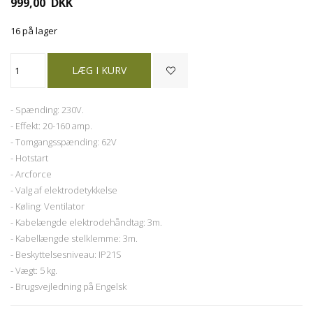
999,00
DKK
16 på lager
- Spænding: 230V.
- Effekt: 20-160 amp.
- Tomgangsspænding: 62V
- Hotstart
- Arcforce
- Valg af elektrodetykkelse
- Køling: Ventilator
- Kabelængde elektrodehåndtag: 3m.
- Kabellængde stelklemme: 3m.
- Beskyttelsesniveau: IP21S
- Vægt: 5 kg.
- Brugsvejledning på Engelsk