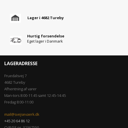
Lager i 4682 Tureby
Hurtig forsendelse
Eget lager i Danmark
LAGERADRESSE
Fruedalsvej 7
4682 Tureby
Afhentning af varer
Man-tors 8:00-11:45 samt 12:45-14:45
Fredag 8:00-11:00
mail@svejsevaerk.dk
+45 20 64 86 12
CVR/SE nr. 32367550