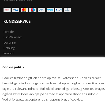
KUNDESERVICE
Forside
Click&Collect
Levering
Betaling
Kontakt
Vilkår
Kundecenter
Cookie politik
Søgning
Diverse Info
Cookies hjælper dig til en bedre oplevelse i vores shop. Cookies husker
Kurv
f.eks tidligere indtastninger du har lavet i shoppen og kan bruges til at vise
Email
dig mere relevant indhold i forhold til dine tidligere besøg. Cookies bruges
også til statistik der kan hjælpe os med at optimere shoppens indhold.
HAR DU SPØRGSMÅL
Ved at fortsætte accepterer du shoppens brug af cookies.