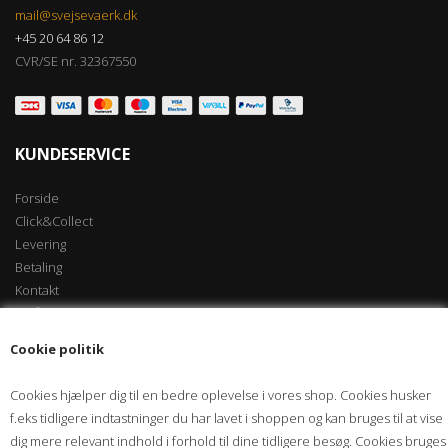
mail@svejsevaerk.dk
+45 20 64 86 12
CVR/SE nr. 32367550
KUNDESERVICE
Forside
Click&Collect
Levering
Betaling
Kontakt
Vilkår
Kundecenter
Cookie politik
Søgning
Diverse Info
Cookies hjælper dig til en bedre oplevelse i vores shop. Cookies husker
Kurv
f.eks tidligere indtastninger du har lavet i shoppen og kan bruges til at vise
Email
dig mere relevant indhold i forhold til dine tidligere besøg. Cookies bruges