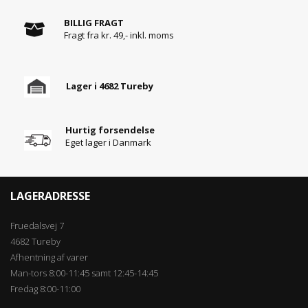
BILLIG FRAGT
Fragt fra kr. 49,- inkl. moms
Lager i 4682 Tureby
Hurtig forsendelse
Eget lager i Danmark
LAGERADRESSE
Fruedalsvej 7
4682 Tureby
Afhentning af varer
Man-tors 8:00-11:45 samt 12:45-14:45
Fredag 8:00-11:00