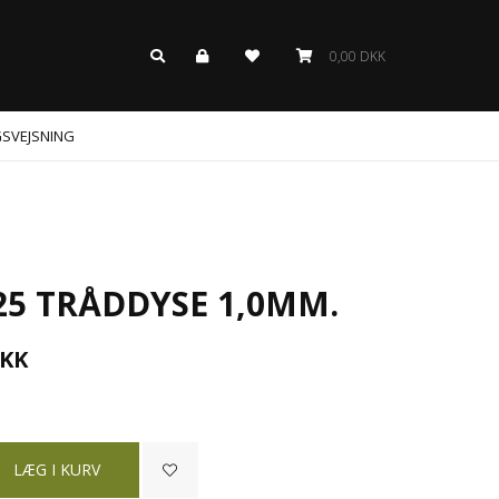
0,00 DKK
GSVEJSNING
5 TRÅDDYSE 1,0MM.
KK
r