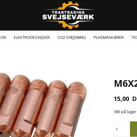
SOR
ELEKTRODESVEJSER
CO2 SVEJSNING
PLASMASKÆRER
TI
M6X2
15,00
D
385 på lage