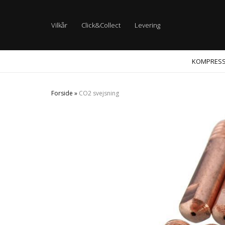
Vilkår
Click&Collect
Levering
KOMPRES
Forside
»
CO2 svejsning