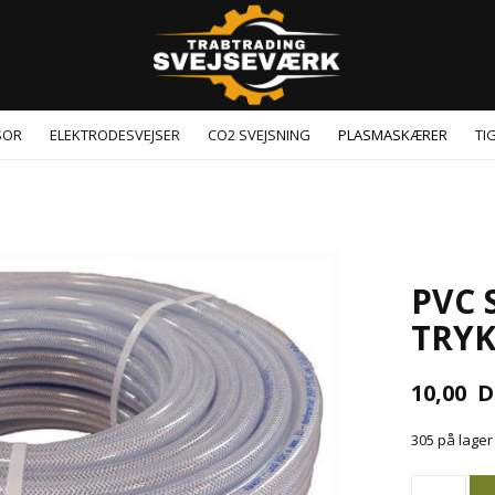
SOR
ELEKTRODESVEJSER
CO2 SVEJSNING
PLASMASKÆRER
TI
PVC 
TRYK
10,00
D
305 på lage