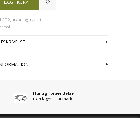
l CO2, argon og trykluft.
ermål.
ESKRIVELSE
NFORMATION
Hurtig forsendelse
Eget lager i Danmark
RGSMÅL