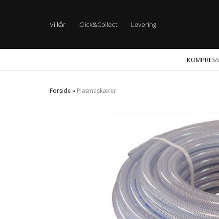
Vilkår
Click&Collect
Levering
KOMPRES
Forside
»
Plasmaskærer