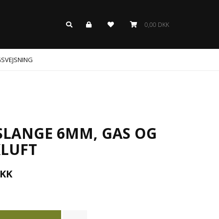
0,00 DKK
GSVEJSNING
SLANGE 6MM, GAS OG
LUFT
KK
r