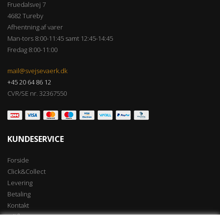
Fruedalsvej 7
4682 Tureby
Afhentning af varer
Man-tors 8:00-11:45 samt 12:45-14:45
Fredag 8:00-11:00
mail@svejsevaerk.dk
+45 20 64 86 12
CVR/SE nr. 32367550
KUNDESERVICE
Forside
Click&Collect
Levering
Betaling
Kontakt
Vilkår