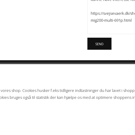
KUNDESERVICE
HAR DU SPØ
 vores shop. Cookies husker f.eks tidligere indtastninger du har lavet i shopp
Forside
Så kan du skrive ti
 Cookies bruges også til statistik der kan hjælpe os med at optimere shoppens
Click&Collect
max. 24 timer.
Levering
Betaling
Kontakt
Vilkår
Kundecenter