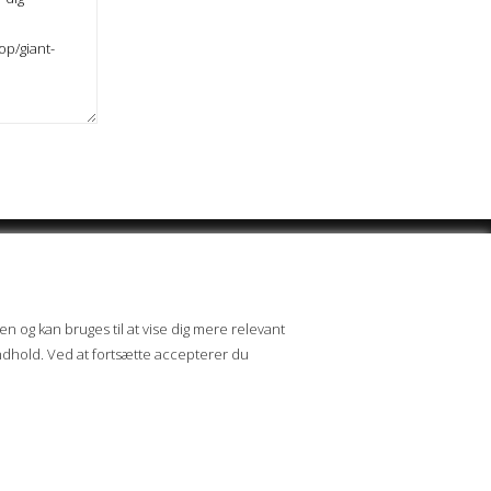
RGSMÅL
en og kan bruges til at vise dig mere relevant
l os her, vi besvarer normalt alle henvendelser indenfor
 indhold. Ved at fortsætte accepterer du