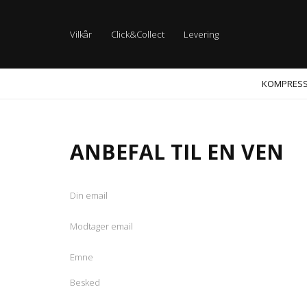
Vilkår
Click&Collect
Levering
KOMPRES
ANBEFAL TIL EN VEN
Din email
Modtager email
Emne
Besked