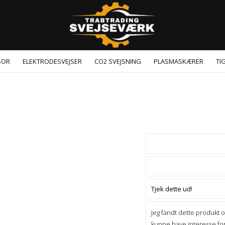
SOR
ELEKTRODESVEJSER
CO2 SVEJSNING
PLASMASKÆRER
TI