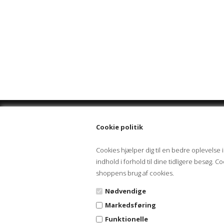
Cookie politik
LAGERADRESSE
Cookies hjælper dig til en bedre oplevelse i
Fruedalsvej 7
indhold i forhold til dine tidligere besøg.
4682 Tureby
shoppens brug af cookies.
Afhentning af varer
Man-tors 8:00-11:45 samt 12:45-14:45
Nødvendige
Fredag 8:00-11:00
Markedsføring
mail@svejsevaerk.dk
Funktionelle